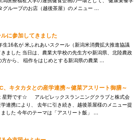
新潟医療福祉大学の連携健食企画の一環として、 健康栄養学
カタグループのお店（越後茶屋）のメニュー …
ールに参加してきました
2年生16名が 米ふれあいスクール（新潟米消費拡大推進協議
きました 当日は、農業大学校の先生方や新潟県、北陸農政
の方から、 稲作をはじめとする新潟県の農業 …
RC、キタカタとの産学連携～健菜アスリート御膳～
は 星野です☆ アルビレックスランニングクラブと株式会
学連携により、 去年に引き続き、越後茶屋様のメニュー提
ました 今年のテーマは「アスリート飯」 …