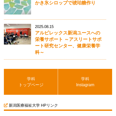
かき氷シロップで琥珀糖作り
2025.08.15
アルビレックス新潟ユースへの
栄養サポート ～アスリートサポ
ート研究センター、健康栄養学
科～
学科
学科
トップページ
Instagram
新潟医療福祉大学 HPリンク