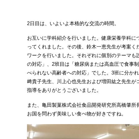
2
日目は、いよいよ本格的な交流の時間。
お互いに学科紹介を行いました。健康栄養学科に
ってくれました。その後、鈴木一恵先生が考案く
ワークを行いました。それぞれに個別のテーマも
の対応」、
2
班目は「糖尿病または高血圧で食事制
べられない高齢者への対応」でした。
3
班に分かれ
﨑貴子先生、川上心也先生および増田紘之先生が
指導をありがとうございました。
また、亀田製菓株式会社食品開発研究所高橋肇所
お国を問わず美味しい食べ物が好きですね。