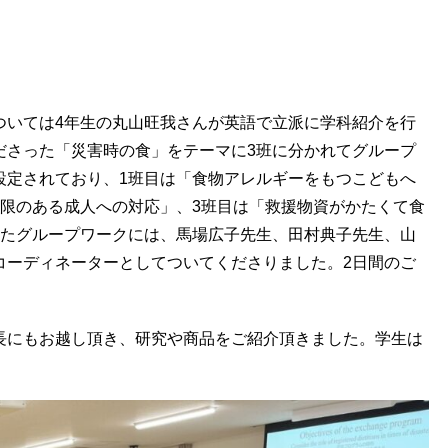
ついては
4
年生の丸山旺我さんが英語で立派に学科紹介を行
ださった「災害時の食」をテーマに
3
班に分かれてグループ
設定されており、
1
班目は「食物アレルギーをもつこどもへ
限のある成人への対応」、
3
班目は「救援物資がかたくて食
たグループワークには、馬場広子先生、田村典子先生、山
コーディネーターとしてついてくださりました。
2
日間のご
長にもお越し頂き、研究や商品をご紹介頂きました。学生は