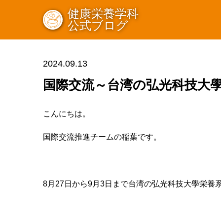
健康栄養学科
公式ブログ
2024.09.13
国際交流～台湾の弘光科技大
こんにちは。
国際交流推進チームの稲葉です。
8
月
27
日から
9
月
3
日まで台湾の弘光科技大學栄養