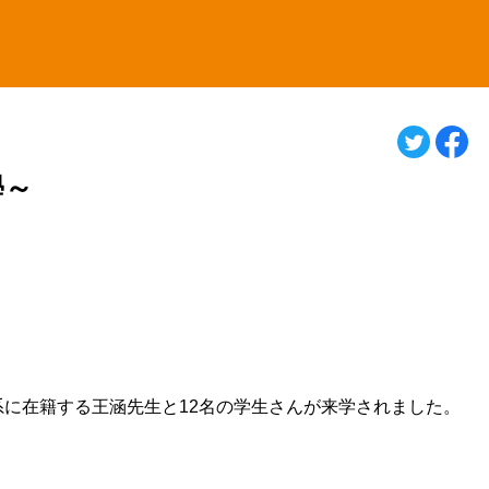
學～
系に在籍する王涵先生と
12
名の学生さんが来学されました。