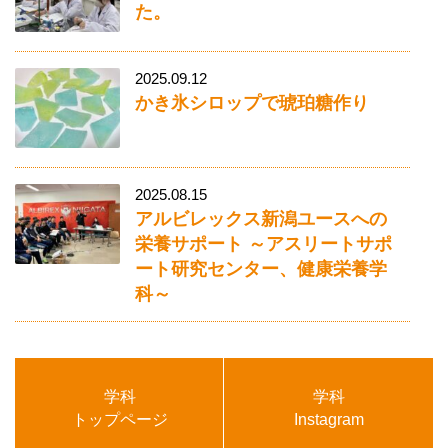
た。
2025.09.12
かき氷シロップで琥珀糖作り
2025.08.15
アルビレックス新潟ユースへの
栄養サポート ～アスリートサポ
ート研究センター、健康栄養学
科～
学科
学科
トップページ
Instagram