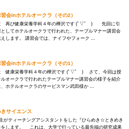
習会inホテルオークラ（その2）
再び健康栄養学科４年の樺沢です (ﾟ▽ﾟ ) 先回に引
環としてホテルオークラで行われた、テーブルマナー講習会
えします。 講習会では、ナイフやフォーク …
習会inホテルオークラ（その1）
健康栄養学科４年の樺沢です (ﾟ▽ﾟ ) さて、今回は授
テルオークラで行われたテーブルマナー講習会の様子を紹介
、ホテルオークラのサービスマン武田様か …
めきサイエンス
生がティーチングアシスタントをした『ひらめき☆ときめき
告をします。 これは、大学で行っている最先端の研究成果