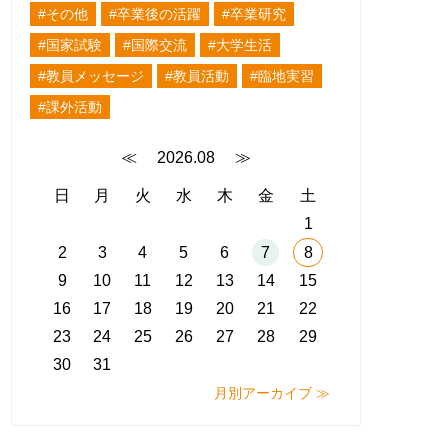
#その他
#卒業後の活躍
#卒業研究
#国家試験
#国際交流
#大学生活
#教員メッセージ
#教員活動
#臨地実習
#課外活動
≪
2026.08
≫
日
月
火
水
木
金
土
1
2
3
4
5
6
7
8
9
10
11
12
13
14
15
16
17
18
19
20
21
22
23
24
25
26
27
28
29
30
31
月別アーカイブ ≫