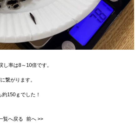
戻し率は8～10倍です。
”に繋がります。
約150ｇでした！
一覧へ戻る
前へ >>