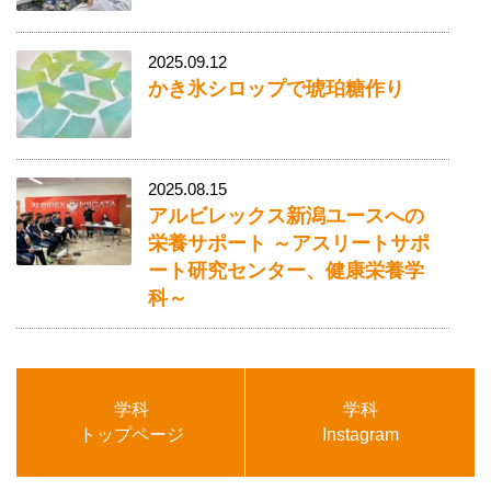
2025.09.12
かき氷シロップで琥珀糖作り
2025.08.15
アルビレックス新潟ユースへの
栄養サポート ～アスリートサポ
ート研究センター、健康栄養学
科～
学科
学科
トップページ
Instagram