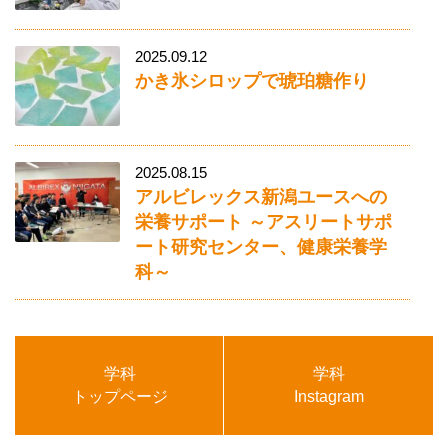
2025.09.12
かき氷シロップで琥珀糖作り
2025.08.15
アルビレックス新潟ユースへの
栄養サポート ～アスリートサポ
ート研究センター、健康栄養学
科～
学科
学科
トップページ
Instagram