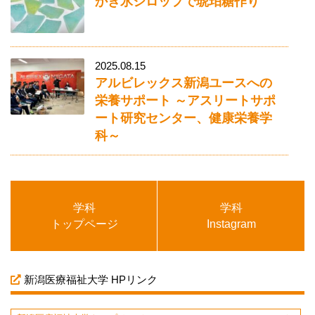
かき氷シロップで琥珀糖作り
2025.08.15
アルビレックス新潟ユースへの
栄養サポート ～アスリートサポ
ート研究センター、健康栄養学
科～
学科
学科
トップページ
Instagram
新潟医療福祉大学 HPリンク