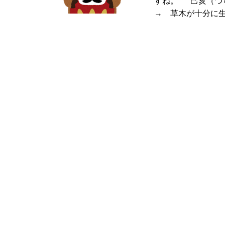
すね。 己亥（つ
→ 草木が十分に