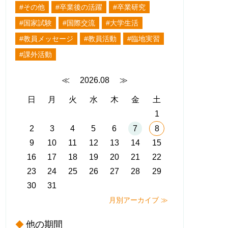
#その他
#卒業後の活躍
#卒業研究
#国家試験
#国際交流
#大学生活
#教員メッセージ
#教員活動
#臨地実習
#課外活動
≪
2026.08
≫
日
月
火
水
木
金
土
1
2
3
4
5
6
7
8
9
10
11
12
13
14
15
16
17
18
19
20
21
22
23
24
25
26
27
28
29
30
31
月別アーカイブ ≫
他の期間
◆