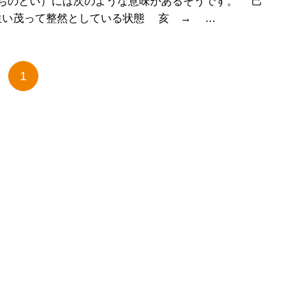
ちのとい）には次のような意味があるそうです。 己
生い茂って整然としている状態 亥 → …
1